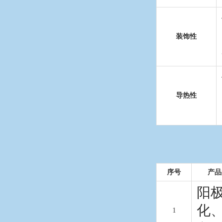
装饰性
导热性
序号
产品
阳
化
1