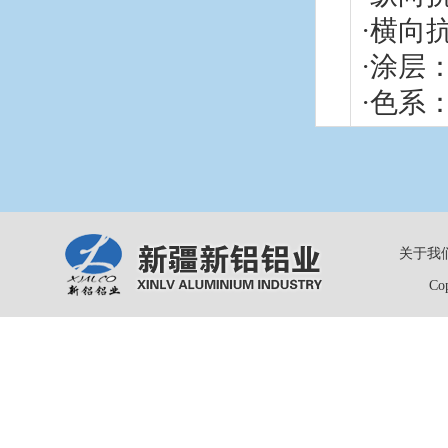
·横向抗
·涂层
·色系
关于我
Co