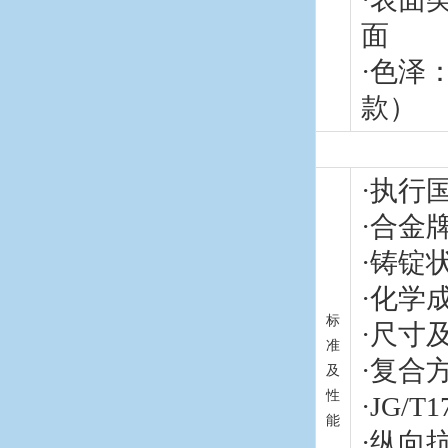
面
·色泽
款）
·执行国
·合金牌
·铸锭
·化学成分
标
·尺寸及
准
·复合
及
性
·JG/T1
能
·纵向抗