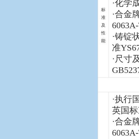
·化学成分
标
·合金牌
准
6063A-
及
性
·铸锭
能
准YS67
·尺寸
GB523
·执行国
英国标准
·合金牌
6063A-