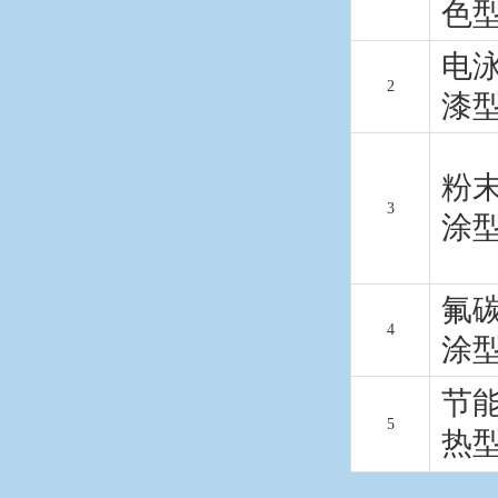
色
电
2
漆
粉
3
涂
氟
4
涂
节
5
热