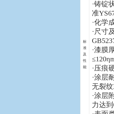
·铸锭
准YS67
·化学成分
·尺寸
GB523
标
·漆膜厚
准
及
≤120
性
·压痕
能
·涂层
无裂纹
·涂层
力达到
·表面