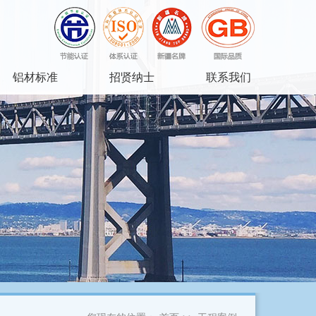
铝材标准
招贤纳士
联系我们