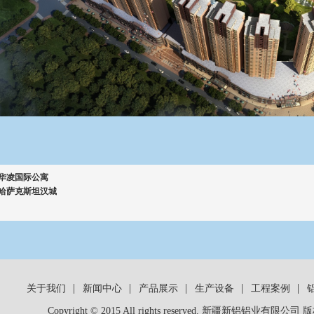
华凌国际公寓
哈萨克斯坦汉城
关于我们
新闻中心
产品展示
生产设备
工程案例
Copyright © 2015 All rights reserved. 新疆新铝铝业有限公