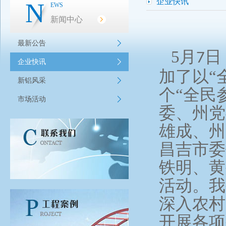
企业快讯
N
EWS
新闻中心
最新公告
5
月
日
7
企业快讯
加了以“
新铝风采
个“全民
市场活动
委、州党
雄成、州
昌吉市委
铁明、黄
活动。我
深入农村
开展各项