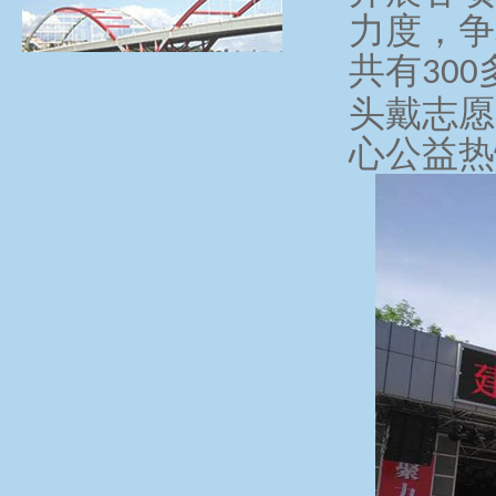
力度，争
共有
300
头戴志愿
心公益热